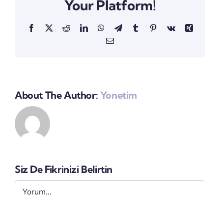
Your Platform!
Facebook
X
Reddit
LinkedIn
WhatsApp
Telegram
Tumblr
Pinterest
Vk
Xing
E-
posta
About The Author:
Yonetim
Siz De Fikrinizi Belirtin
Yorum