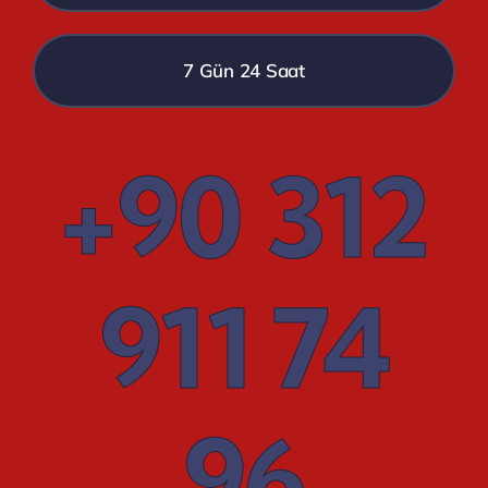
7 Gün 24 Saat
+90 312
911 74
96