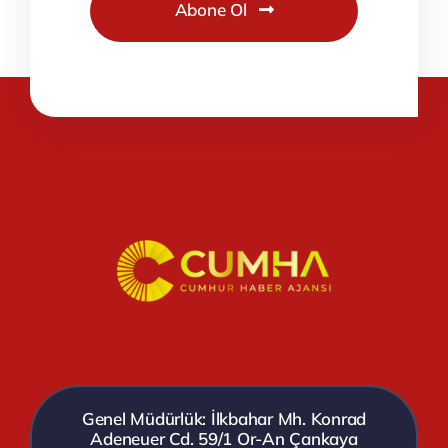
Abone Ol
Genel Müdürlük: İlkbahar Mh. Konrad
Adeneuer Cd. 59/1 Or-An Çankaya