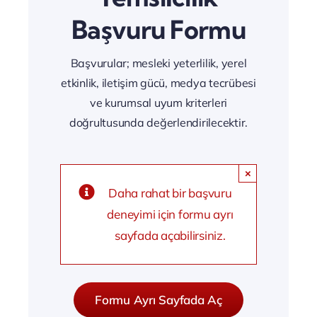
Başvuru Formu
Başvurular; mesleki yeterlilik, yerel
etkinlik, iletişim gücü, medya tecrübesi
ve kurumsal uyum kriterleri
doğrultusunda değerlendirilecektir.
×
Daha rahat bir başvuru
deneyimi için formu ayrı
sayfada açabilirsiniz.
Formu Ayrı Sayfada Aç