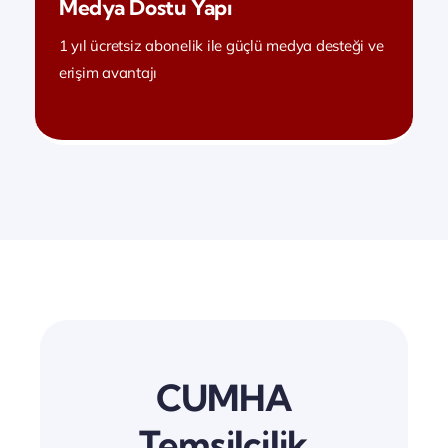
Medya Dostu Yapı
1 yıl ücretsiz abonelik ile güçlü medya desteği ve
erişim avantajı
CUMHA
Temsilcilik