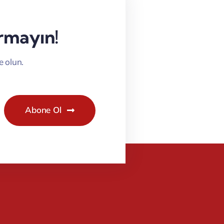
ırmayın!
e olun.
Abone Ol