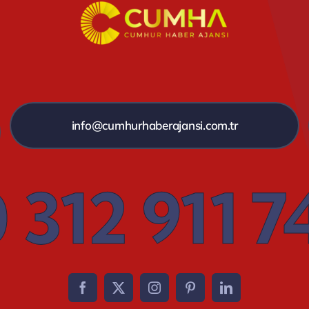
info@cumhurhaberajansi.com.tr
 312 911 7