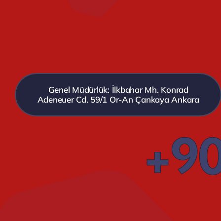
Genel Müdürlük: İlkbahar Mh. Konrad
Adeneuer Cd. 59/1 Or-An Çankaya Ankara
+90