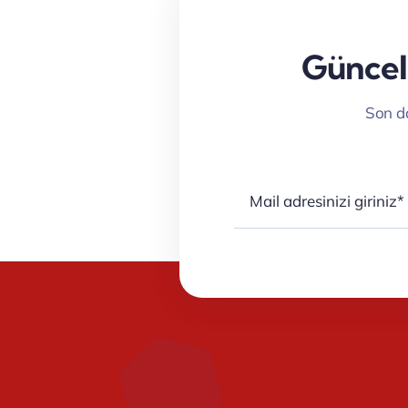
Güncel 
Son da