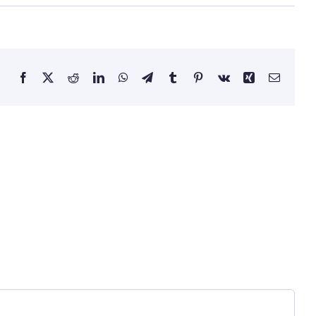
Facebook
X
Reddit
LinkedIn
WhatsApp
Telegram
Tumblr
Pinterest
Vk
Xing
E-
posta