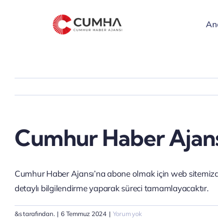
Skip
to
An
content
Cumhur Haber Ajansı
Cumhur Haber Ajansı’na abone olmak için web sitemizdek
detaylı bilgilendirme yaparak süreci tamamlayacaktır.
&s tarafından.
|
6 Temmuz 2024
|
Yorum yok