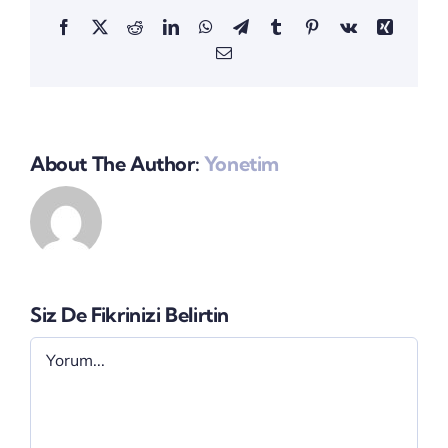
Facebook
X
Reddit
LinkedIn
WhatsApp
Telegram
Tumblr
Pinterest
Vk
Xing
E-
posta
About The Author:
Yonetim
Siz De Fikrinizi Belirtin
Yorum