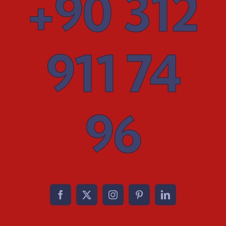
+90 312
911 74
96